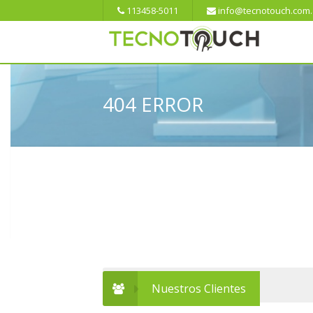
113458-5011
info@tecnotouch.com.
404 ERROR
Nuestros Clientes